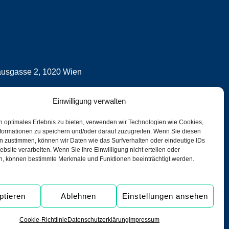
usgasse 2, 1020 Wien
all-us-assistance.com​
Einwilligung verwalten
316 70-0
n optimales Erlebnis zu bieten, verwenden wir Technologien wie Cookies,
formationen zu speichern und/oder darauf zuzugreifen. Wenn Sie diesen
316 70-100 Fax
n zustimmen, können wir Daten wie das Surfverhalten oder eindeutige IDs
ebsite verarbeiten. Wenn Sie Ihre Einwilligung nicht erteilen oder
Assistance International GmbH
n, können bestimmte Merkmale und Funktionen beeinträchtigt werden.
ptieren
Ablehnen
Einstellungen ansehen
Hinweise
Cookie-Richtlinien
Cookie-Richtlinie
Datenschutzerklärung
Impressum