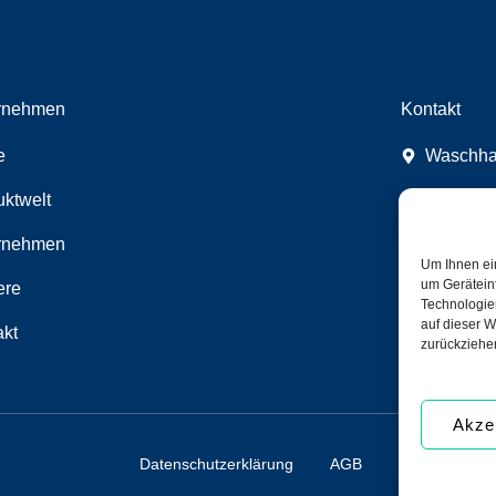
rnehmen
Kontakt
e
Waschha
uktwelt
office@c
rnehmen
+43 (1) 
Um Ihnen ei
um Gerätein
ere
+43 (1) 
Technologie
auf dieser W
akt
call us 
zurückziehe
Akze
Datenschutzerklärung
AGB
Impressum