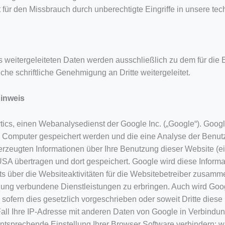
 für den Missbrauch durch unberechtigte Eingriffe in unsere te
s weitergeleiteten Daten werden ausschließlich zu dem für di
he schriftliche Genehmigung an Dritte weitergeleitet.
Hinweis
ics, einen Webanalysedienst der Google Inc. („Google“). Googl
em Computer gespeichert werden und die eine Analyse der Benu
rzeugten Informationen über Ihre Benutzung dieser Website (ein
SA übertragen und dort gespeichert. Google wird diese Inform
 über die Websiteaktivitäten für die Websitebetreiber zusamme
zung verbundene Dienstleistungen zu erbringen. Auch wird Goog
 sofern dies gesetzlich vorgeschrieben oder soweit Dritte dies
Fall Ihre IP-Adresse mit anderen Daten von Google in Verbindun
entsprechende Einstellung Ihrer Browser Software verhindern; w