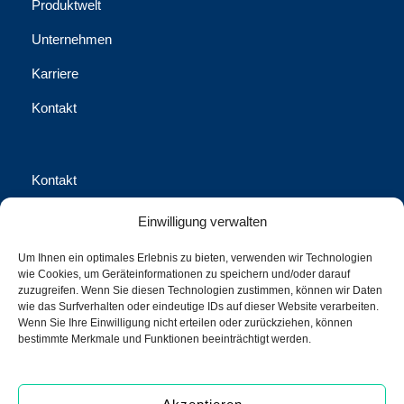
Produktwelt
Unternehmen
Karriere
Kontakt
Kontakt
Waschhausgasse 2, 1020 Wien
Einwilligung verwalten
office@call-us-assistance.com​
Um Ihnen ein optimales Erlebnis zu bieten, verwenden wir Technologien
wie Cookies, um Geräteinformationen zu speichern und/oder darauf
+43 (1) 316 70-0
zuzugreifen. Wenn Sie diesen Technologien zustimmen, können wir Daten
wie das Surfverhalten oder eindeutige IDs auf dieser Website verarbeiten.
+43 (1) 316 70-100 Fax
Wenn Sie Ihre Einwilligung nicht erteilen oder zurückziehen, können
bestimmte Merkmale und Funktionen beeinträchtigt werden.
call us Assistance International GmbH